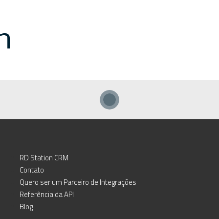
RD Station CRM
Contato
Quero ser um Parceiro de Integrações
Referência da API
Blog